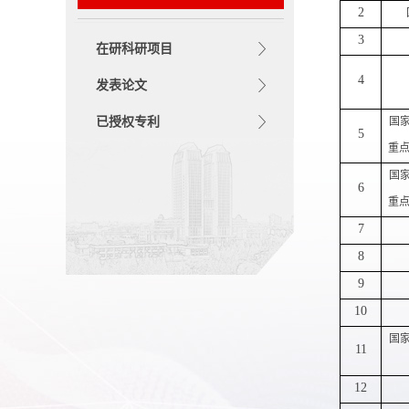
2
3
在研科研项目
4
发表论文
已授权专利
国
5
重
国
6
重
7
8
9
10
国
11
12