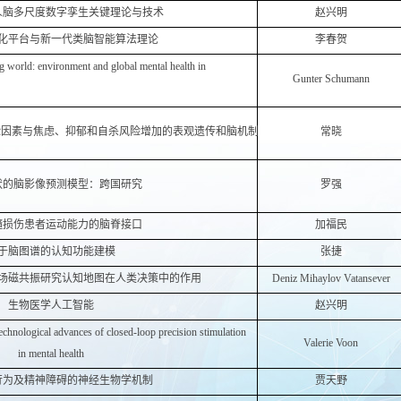
人脑多尺度数字孪生关键理论与技术
赵兴明
化平台与新一代类脑智能算法理论
李春贺
 world: environment and global mental health in
Gunter Schumann
险因素与焦虑、抑郁和自杀风险增加的表观遗传和脑机制
常晓
状的脑影像预测模型：跨国研究
罗强
髓损伤患者运动能力的脑脊接口
加福民
于脑图谱的认知功能建模
张捷
场磁共振研究认知地图在人类决策中的作用
Deniz Mihaylov Vatansever
生物医学人工智能
赵兴明
chnological advances of closed-loop precision
stimulation
Valerie Voon
in mental health
行为及精神障碍的神经生物学机制
贾天野