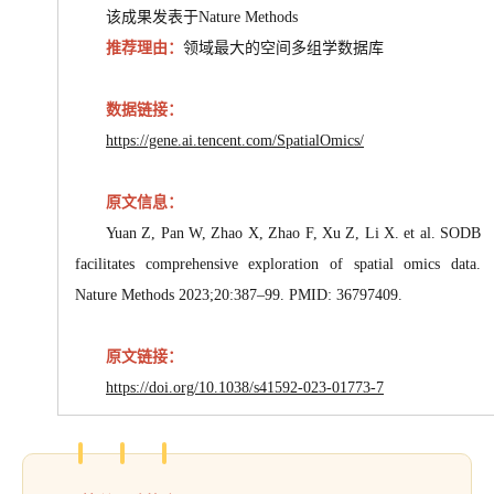
该成果发表于Nature Methods
推荐理由：
领域最大的空间多组学数据库
数据链接：
https://gene.ai.tencent.com/SpatialOmics/
原文信息：
Yuan Z, Pan W, Zhao X, Zhao F, Xu Z, Li X. et al. SODB
facilitates comprehensive exploration of spatial omics data.
Nature Methods 2023;20:387–99. PMID: 36797409.
原文链接：
https://doi.org/10.1038/s41592-023-01773-7