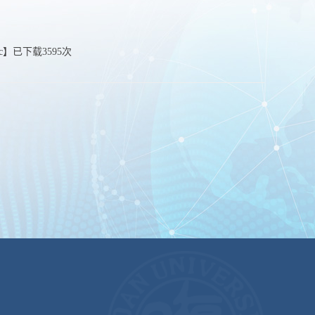
c
】已下载
3595
次